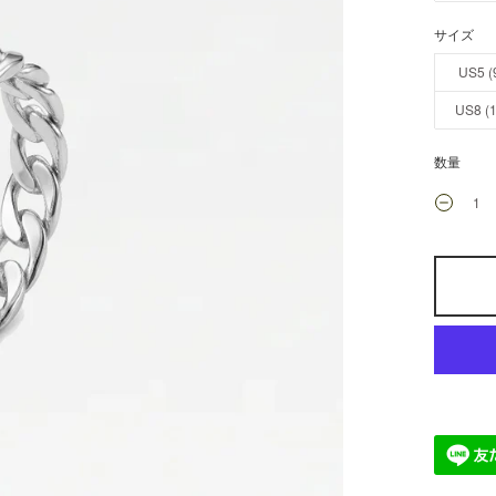
サイズ
US5 
US8 
数量