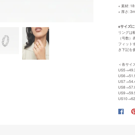
+ 素材: 
+ 厚さ: 3
※サイズに
リングは
（号数）
フィット
き下記を
＜各サイ
US5→49.
US6→51.
US7→54.
US8→57.
US9→59.
US10→62