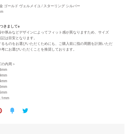
18金 ゴールド ヴェルメイユ / スターリング シルバー
mm
つきまして※
幅や厚みなどデザインによってフィット感が異なりますため、サイズ
表記は目安となります。
するものをお選びいただくためにも、ご購入前に指の周囲を計測いただ
参考にお選びいただくことを推奨しております。
ズの内周＞
3mm
9mm
4mm
0mm
5mm
.1mm