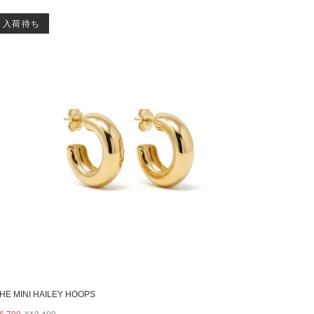
入荷待ち
HE MINI HAILEY HOOPS
6,700
¥13,400