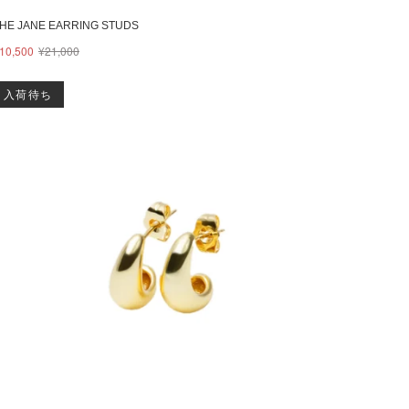
HE JANE EARRING STUDS
10,500
¥21,000
入荷待ち