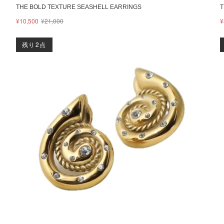
THE BOLD TEXTURE SEASHELL EARRINGS
T
¥10,500
¥21,000
¥
残り2点