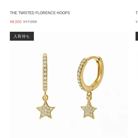
THE TWISTED FLORENCE HOOPS
T
¥8,500
¥17,000
¥
入荷待ち