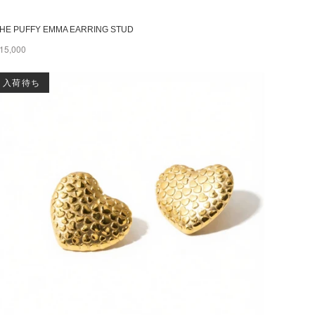
HE PUFFY EMMA EARRING STUD
15,000
入荷待ち