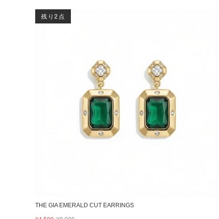
残り2点
THE GIA EMERALD CUT EARRINGS
¥4,500
¥9,000