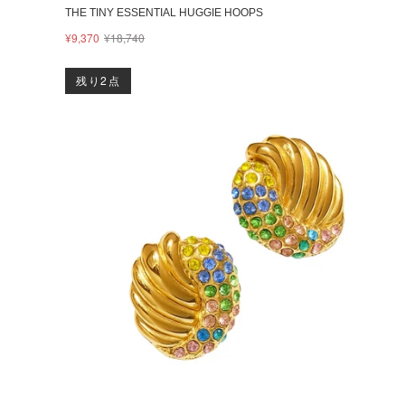
THE TINY ESSENTIAL HUGGIE HOOPS
¥9,370
¥18,740
残り2点