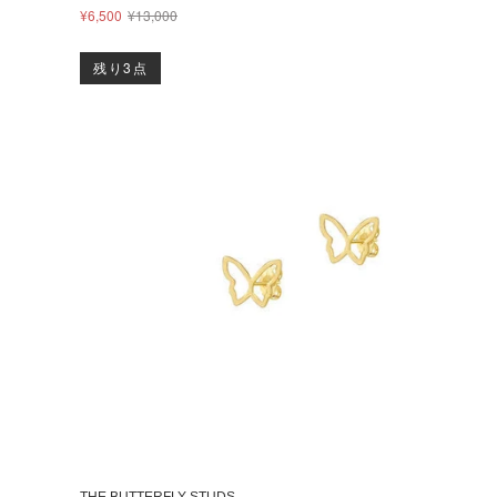
¥6,500
¥13,000
残り3点
THE BUTTERFLY STUDS