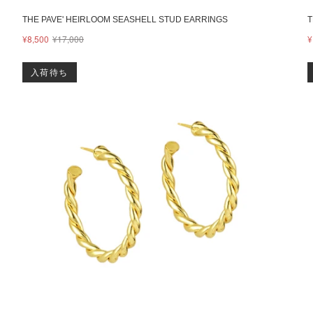
THE PAVE' HEIRLOOM SEASHELL STUD EARRINGS
T
¥8,500
¥17,000
¥
入荷待ち