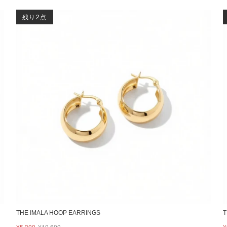
残り2点
THE IMALA HOOP EARRINGS
T
¥5,300
¥10,600
¥