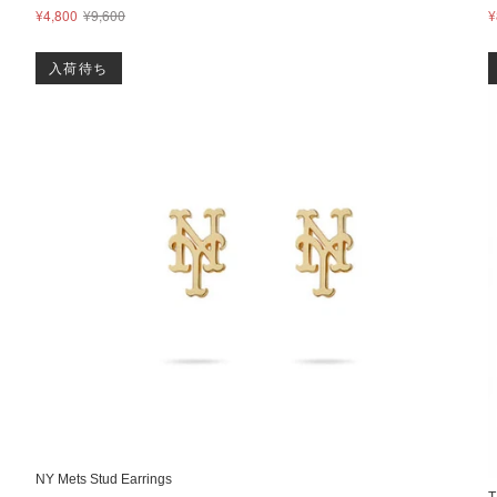
¥4,800
¥9,600
¥
入荷待ち
NY Mets Stud Earrings
T