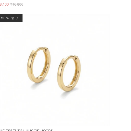
8,400
¥16,800
50% オフ
HE ESSENTIAL HUGGIE HOOPS