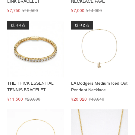
LINK BRACELET
NECKLACE PAVÉ
¥7,750
¥15,500
¥7,000
¥14,000
残り4点
残り2点
THE THICK ESSENTIAL
LA Dodgers Medium Iced Out
TENNIS BRACELET
Pendant Necklace
¥11,500
¥23,000
¥20,320
¥40,640