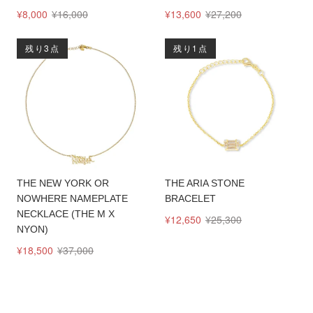
¥8,000
¥16,000
¥13,600
¥27,200
残り3点
残り1点
THE NEW YORK OR
THE ARIA STONE
NOWHERE NAMEPLATE
BRACELET
NECKLACE (THE M X
¥12,650
¥25,300
NYON)
¥18,500
¥37,000