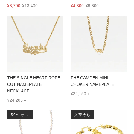
¥6,700
¥13,400
¥4,800
¥9,600
THE SINGLE HEART ROPE
THE CAMDEN MINI
CUT NAMEPLATE
CHOKER NAMEPLATE
NECKLACE
¥22,150
+
¥24,265
+
50% オフ
入荷待ち