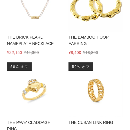
THE BRICK PEARL
THE BAMBOO HOOP
NAMEPLATE NECKLACE
EARRING
¥22,150
¥44,300
¥8,400
¥16,800
50% オフ
50% オフ
THE PAVE' CLADDAGH
THE CUBAN LINK RING
RING