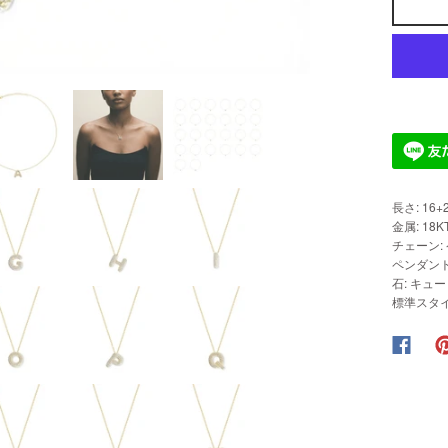
長さ: 16+
金属: 1
チェーン:
ペンダント
石: キュ
標準スタイ