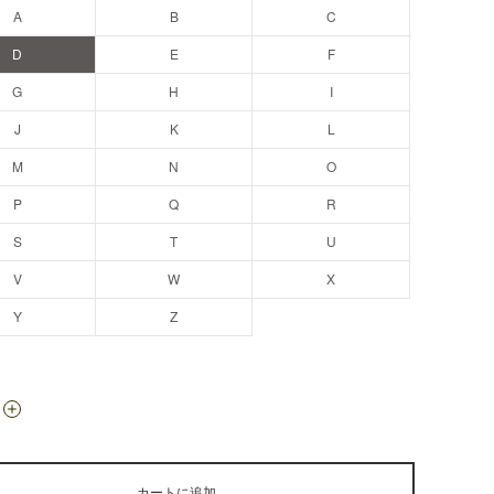
A
B
C
D
E
F
G
H
I
J
K
L
M
N
O
P
Q
R
S
T
U
V
W
X
Y
Z
カートに追加