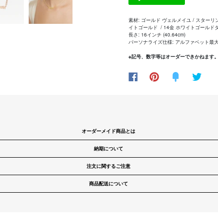
素材: ゴールド ヴェルメイユ /
スターリ
イトゴールド /
14金 ホワイトゴールド
長さ: 16インチ (40.64cm)
パーソナライズ仕様: アルファベット最大
※
記号、数字等はオーダーできかねます
オーダーメイド商品とは
納期について
注文に関するご注意
商品配送について