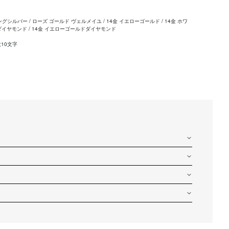
ングシルバー
/
ローズ
ゴールド ヴェルメイユ
/ 14金 イエローゴールド /
14金 ホワ
ダイヤモンド / 14金 イエローゴールドダイヤモンド
10文字
。