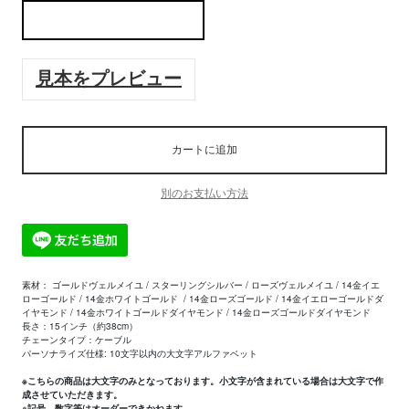
見本をプレビュー
カートに追加
別のお支払い方法
素材： ゴールドヴェルメイユ /
スターリングシルバー
/ ローズ
ヴェルメイユ
/ 14金イエ
ローゴールド / 14金ホワイトゴールド
/ 14金ローズゴールド / 14金イエローゴールドダ
イヤモンド /
14金ホワイトゴールドダイヤモンド /
14金ローズゴールドダイヤモンド
長さ：15インチ（約38cm）
チェーンタイプ：ケーブル
パーソナライズ仕様: 10文字以内の大文字アルファベット
※
こちらの商品は大文字のみとなっております。小文字が含まれている場合は大文字で作
成させていただきます。
※
記号、数字等はオーダーできかねます。