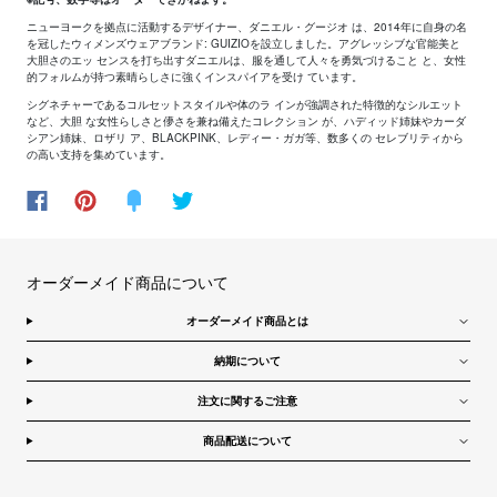
ニューヨークを拠点に活動するデザイナー、ダニエル・グージオ は、2014年に自身の名
を冠したウィメンズウェアブランド: GUIZIOを設立しました。アグレッシブな官能美と
大胆さのエッ センスを打ち出すダニエルは、服を通して人々を勇気づけること と、女性
的フォルムが持つ素晴らしさに強くインスパイアを受け ています。
シグネチャーであるコルセットスタイルや体のラ インが強調された特徴的なシルエット
など、大胆 な女性らしさと儚さを兼ね備えたコレクション が、ハディッド姉妹やカーダ
シアン姉妹、ロザリ ア、BLACKPINK、レディー・ガガ等、数多くの セレブリティから
の高い支持を集めています。
オーダーメイド商品について
オーダーメイド商品とは
納期について
注文に関するご注意
商品配送について