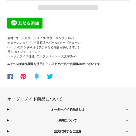
素材: ゴールドヴェルメイユ/スターリングシルバー
チェーンのタイプ:
半貴石淡水パール+カーブチェーン
(パールの大きさや形は多少異なる場合があります。)
長さ: 6インチ + 1インチ
パーソナライズ仕様: アルファベット一大文字(A-Z)
※パールは淡水真珠を使用しているため一点一点個体差がございます。
オーダーメイド商品について
オーダーメイド商品とは
納期について
注文に関するご注意