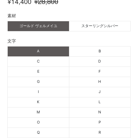
¥14,400
¥28,800
素材
ゴールド ヴェルメイユ
スターリングシルバー
文字
A
B
C
D
E
F
G
H
I
J
K
L
M
N
O
P
Q
R