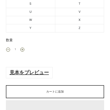
S
T
U
V
W
X
Y
Z
数量
見本をプレビュー
カートに追加